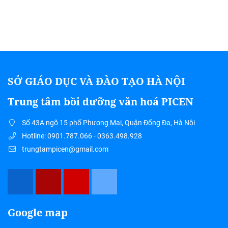
SỞ GIÁO DỤC VÀ ĐÀO TẠO HÀ NỘI
Trung tâm bồi dưỡng văn hoá PICEN
Số 43A ngõ 15 phố Phương Mai, Quận Đống Đa, Hà Nội
Hotline: 0901.787.066 - 0363.498.928
trungtampicen@gmail.com
Google map