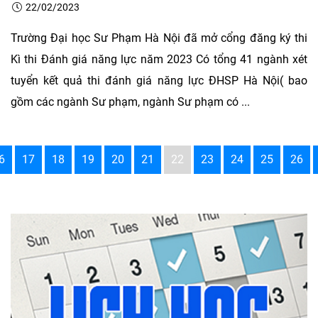
22/02/2023
Trường Đại học Sư Phạm Hà Nội đã mở cổng đăng ký thi
Kì thi Đánh giá năng lực năm 2023 Có tổng 41 ngành xét
tuyển kết quả thi đánh giá năng lực ĐHSP Hà Nội( bao
gồm các ngành Sư phạm, ngành Sư phạm có ...
6
17
18
19
20
21
22
23
24
25
26