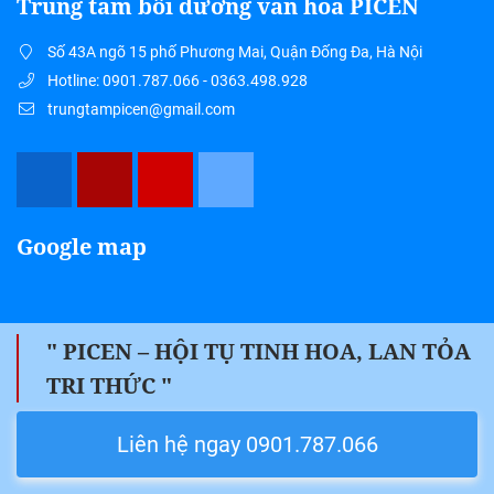
Trung tâm bồi dưỡng văn hoá PICEN
Số 43A ngõ 15 phố Phương Mai, Quận Đống Đa, Hà Nội
Hotline: 0901.787.066 - 0363.498.928
trungtampicen@gmail.com
Google map
" PICEN – HỘI TỤ TINH HOA, LAN TỎA
TRI THỨC "
Liên hệ ngay 0901.787.066