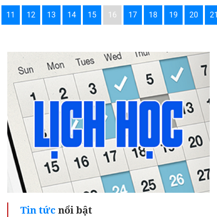
11
12
13
14
15
16
17
18
19
20
2
Tin tức
nổi bật