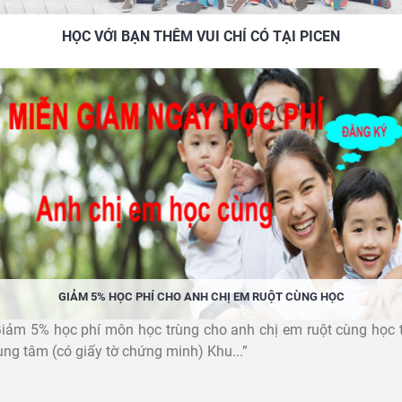
HỌC VỚI BẠN THÊM VUI CHỈ CÓ TẠI PICEN
GIẢM 5% HỌC PHÍ CHO ANH CHỊ EM RUỘT CÙNG HỌC
Giảm 5% học phí môn học trùng cho anh chị em ruột cùng học t
ung tâm (có giấy tờ chứng minh) Khu...”