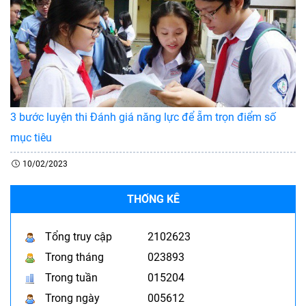
3 bước luyện thi Đánh giá năng lực để ẵm trọn điểm số
mục tiêu
10/02/2023
THỐNG KÊ
Tổng truy cập
2102623
Trong tháng
023893
Trong tuần
015204
Trong ngày
005612