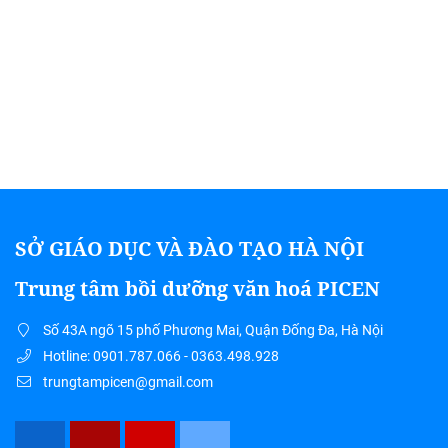
SỞ GIÁO DỤC VÀ ĐÀO TẠO HÀ NỘI
Trung tâm bồi dưỡng văn hoá PICEN
Số 43A ngõ 15 phố Phương Mai, Quận Đống Đa, Hà Nội
Hotline: 0901.787.066 - 0363.498.928
trungtampicen@gmail.com