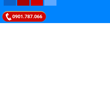
Google map
0901.787.066
Follow Fanpage
" PICEN – HỘI TỤ TINH HOA, LAN TỎA
TRI THỨC "
Coyright 2018 Picen Center . All rights reserved.
Liên hệ ngay 0901.787.066