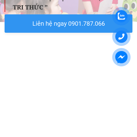
TRI THỨC "
Liên hệ ngay 0901.787.066