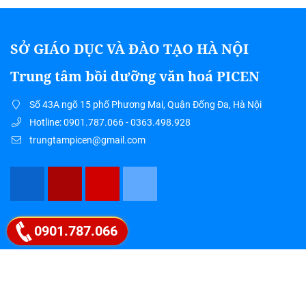
SỞ GIÁO DỤC VÀ ĐÀO TẠO HÀ NỘI
Trung tâm bồi dưỡng văn hoá PICEN
Số 43A ngõ 15 phố Phương Mai, Quận Đống Đa, Hà Nội
Hotline: 0901.787.066 - 0363.498.928
trungtampicen@gmail.com
Google map
0901.787.066