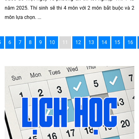
năm 2025. Thí sinh sẽ thi 4 môn với 2 môn bắt buộc và 2
môn lựa chọn. ...
5
6
7
8
9
10
11
12
13
14
15
16