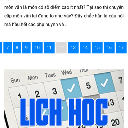
môn văn là môn có số điểm cao ít nhất? Tại sao thi chuyển
cấp môn văn lại đang lo như vậy? Đây chắc hẳn là câu hỏi
mà hầu hết các phụ huynh và ...
7
8
9
10
11
12
13
14
15
16
17