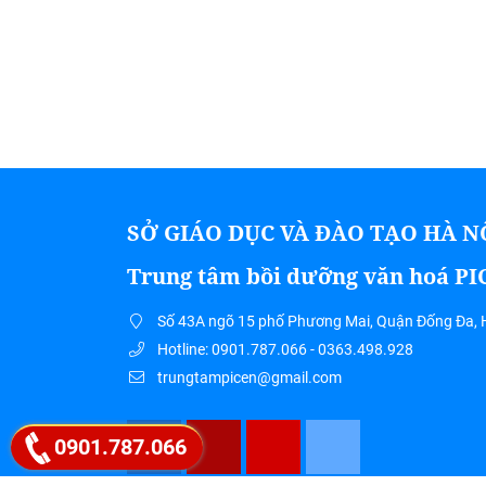
SỞ GIÁO DỤC VÀ ĐÀO TẠO HÀ N
Trung tâm bồi dưỡng văn hoá P
Số 43A ngõ 15 phố Phương Mai, Quận Đống Đa, 
Hotline: 0901.787.066 - 0363.498.928
trungtampicen@gmail.com
0901.787.066