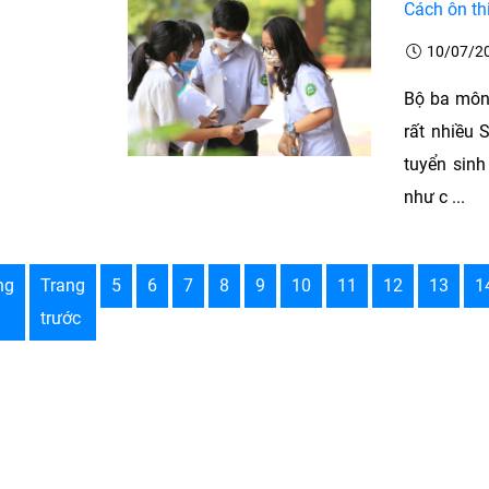
Cách ôn th
10/07/2
Bộ ba môn
rất nhiều 
tuyển sinh
như c ...
ng
Trang
5
6
7
8
9
10
11
12
13
1
trước