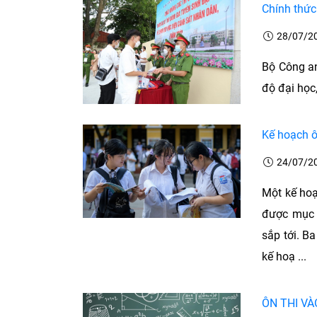
Chính thức
28/07/2
Bộ Công a
độ đại học
Kế hoạch ô
24/07/2
Một kế hoạ
được mục t
sắp tới. B
kế hoạ ...
ÔN THI V