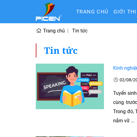
TRANG CHỦ
GIỚI TH
Trang chủ
Tin tức
Tin tức
Kinh nghiệ
02/08/2
Tuyển sinh 
cùng trướ
Trong đó, 
nắm vữ ...