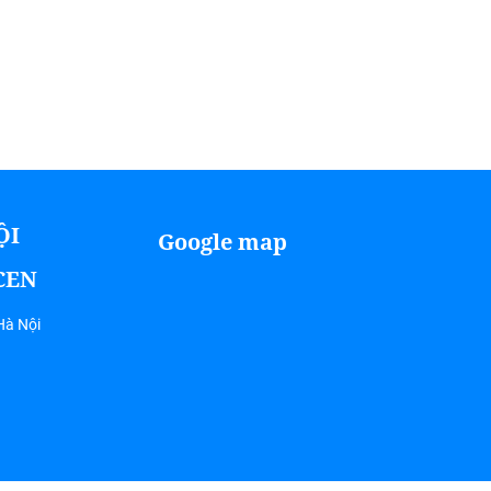
ỘI
Google map
ICEN
Hà Nội