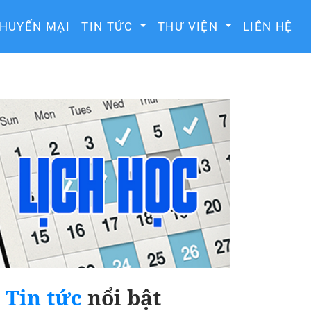
HUYẾN MẠI
TIN TỨC
THƯ VIỆN
LIÊN HỆ
Tin tức
nổi bật