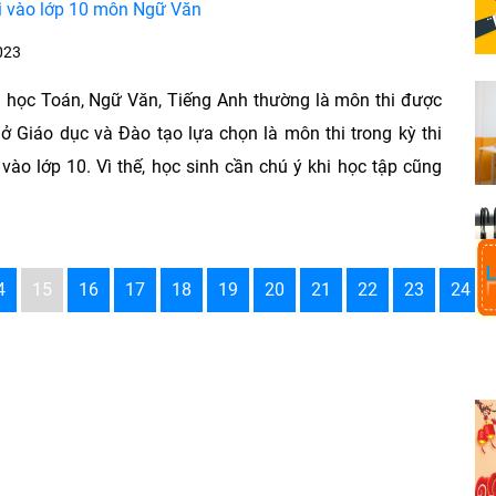
i vào lớp 10 môn Ngữ Văn
023
 học Toán, Ngữ Văn, Tiếng Anh thường là môn thi được
Sở Giáo dục và Đào tạo lựa chọn là môn thi trong kỳ thi
 vào lớp 10. Vì thế, học sinh cần chú ý khi học tập cũng
4
15
16
17
18
19
20
21
22
23
24