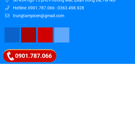
Số 43A ngõ 15 phố Phương Mai, Quận Đống Đa, Hà Nội
Hotline: 0901.787.066 - 0363.498.928
trungtampicen@gmail.com
Google map
0901.787.066
Follow Fanpage