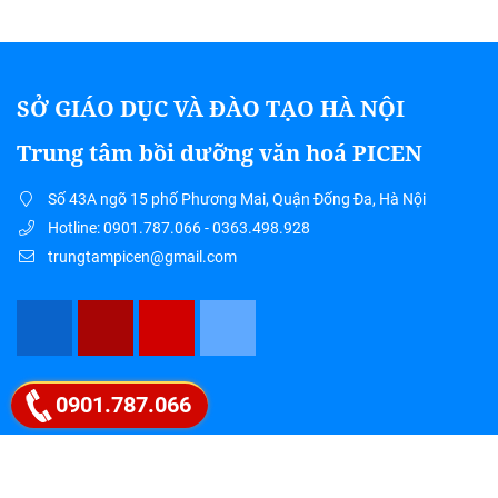
SỞ GIÁO DỤC VÀ ĐÀO TẠO HÀ NỘI
Trung tâm bồi dưỡng văn hoá PICEN
Số 43A ngõ 15 phố Phương Mai, Quận Đống Đa, Hà Nội
Hotline: 0901.787.066 - 0363.498.928
trungtampicen@gmail.com
Google map
0901.787.066