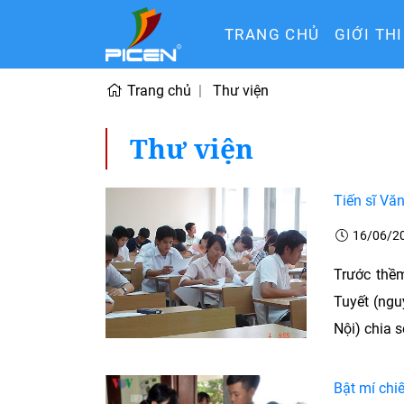
TRANG CHỦ
GIỚI TH
Trang chủ
Thư viện
Thư viện
Tiến sĩ Vă
16/06/2
Trước thềm
Tuyết (ng
Nội) chia s
Bật mí chi