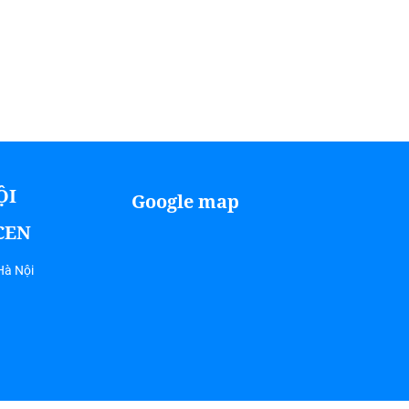
ỘI
Google map
ICEN
Hà Nội