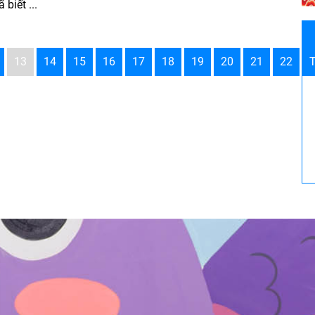
 biết ...
13
14
15
16
17
18
19
20
21
22
T