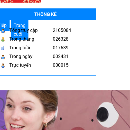
THỐNG KÊ
iếp
Trang
Tổng truy cập
2105084
cuối
Trong tháng
026328
Trong tuần
017639
Trong ngày
002431
Trực tuyến
000015