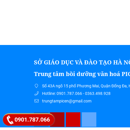
SỞ GIÁO DỤC VÀ ĐÀO TẠO HÀ N
Trung tâm bồi dưỡng văn hoá P
Số 43A ngõ 15 phố Phương Mai, Quận Đống Đa, 
Hotline: 0901.787.066 - 0363.498.928
trungtampicen@gmail.com
0901.787.066