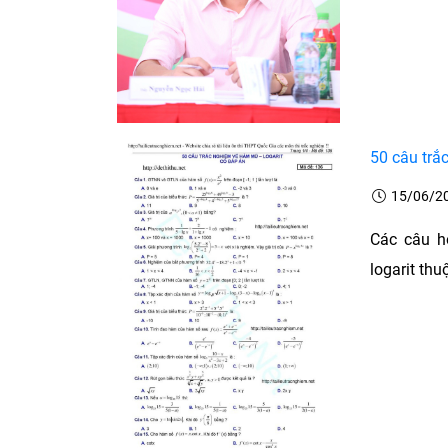
50 câu trắ
15/06/2
Các câu hỏ
logarit thu