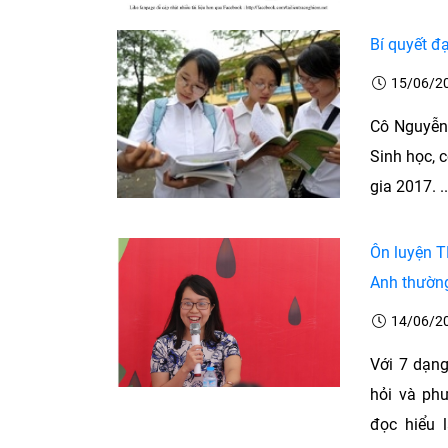
Bí quyết đ
15/06/2
Cô Nguyễn
Sinh học, 
gia 2017. ..
Ôn luyện T
Anh thườn
14/06/2
Với 7 dạng
hỏi và ph
đọc hiểu 