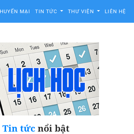
HUYẾN MẠI
TIN TỨC
THƯ VIỆN
LIÊN HỆ
Tin tức
nổi bật