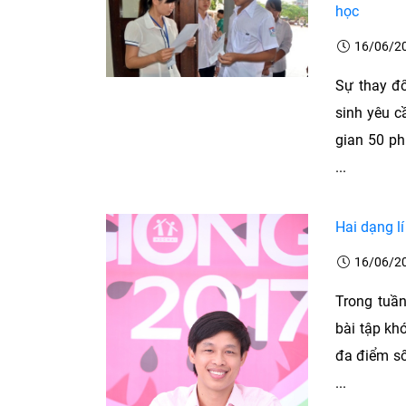
học
16/06/2
Sự thay đổ
sinh yêu c
gian 50 ph
...
Hai dạng lí
16/06/2
Trong tuần
bài tập khó
đa điểm số
...