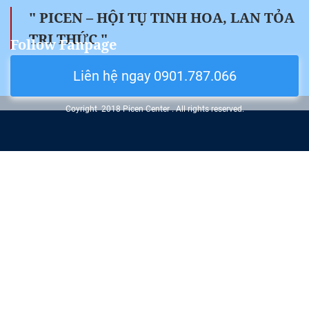
" PICEN – HỘI TỤ TINH HOA, LAN TỎA
TRI THỨC "
Follow Fanpage
Liên hệ ngay 0901.787.066
Coyright 2018 Picen Center . All rights reserved.