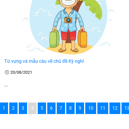
Từ vựng và mẫu câu về chủ đề Kỳ nghỉ
20/08/2021
...
1
2
3
4
5
6
7
8
9
10
11
12
1