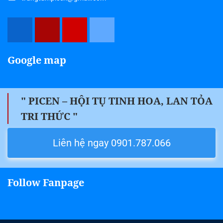
Google map
" PICEN – HỘI TỤ TINH HOA, LAN TỎA
TRI THỨC "
Liên hệ ngay 0901.787.066
Follow Fanpage