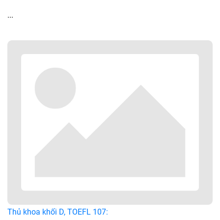
...
Thủ khoa khối D, TOEFL 107: