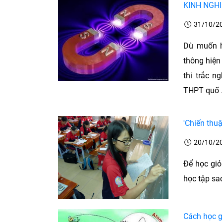
KINH NGH
31/10/2
Dù muốn h
thông hiện
thi trắc n
THPT quố .
'Chiến thuậ
20/10/2
Để học giỏ
học tập sao
Cách học g