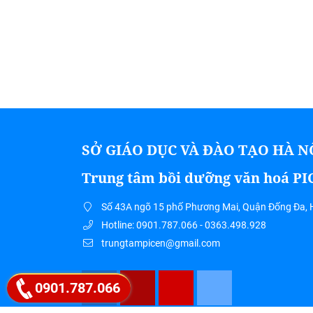
SỞ GIÁO DỤC VÀ ĐÀO TẠO HÀ N
Trung tâm bồi dưỡng văn hoá P
Số 43A ngõ 15 phố Phương Mai, Quận Đống Đa, 
Hotline: 0901.787.066 - 0363.498.928
trungtampicen@gmail.com
0901.787.066