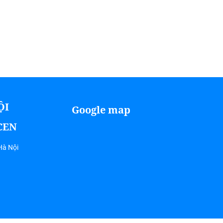
ỘI
Google map
ICEN
Hà Nội