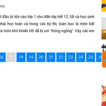
016
 đầu từ khi vào lớp 1 cho đến lớp hết 12, tất cả học sinh
hải học toán và trong các kỳ thi, toán học là môn bắt
là môn khó khiến HS dễ bị xơi "trứng ngỗng". Vậy các em
16
17
18
19
20
21
22
23
24
25
26