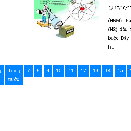
17/10/2
(HNM) - Bắt
(HS) đều p
buộc. Đây 
h ...
g
Trang
7
8
9
10
11
12
13
14
15
trước