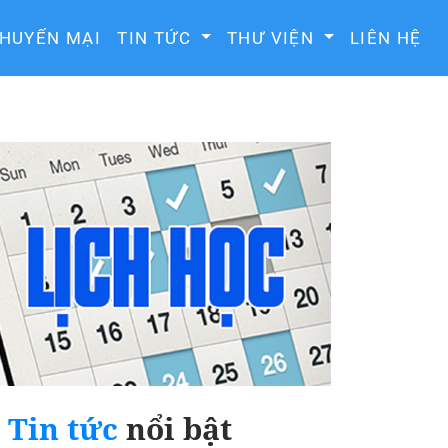
HUYẾN MẠI
TIN TỨC
THƯ VIỆN
LIÊN HỆ
Tin tức
nổi bật