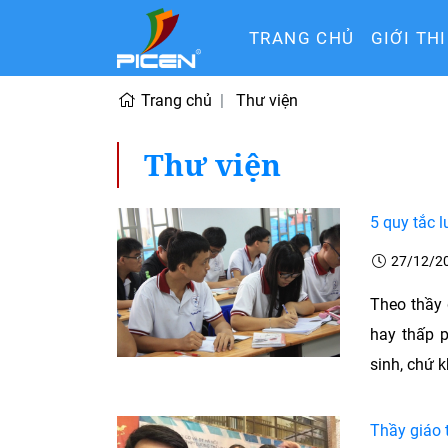
TRANG CHỦ
GIỚI TH
Trang chủ
Thư viện
Thư viện
5 quy tắc l
27/12/2
Theo thầy 
hay thấp p
sinh, chứ k
Thầy giáo 