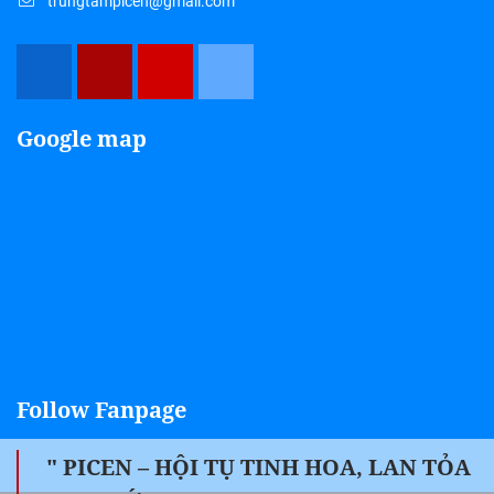
trungtampicen@gmail.com
Google map
Follow Fanpage
" PICEN – HỘI TỤ TINH HOA, LAN TỎA