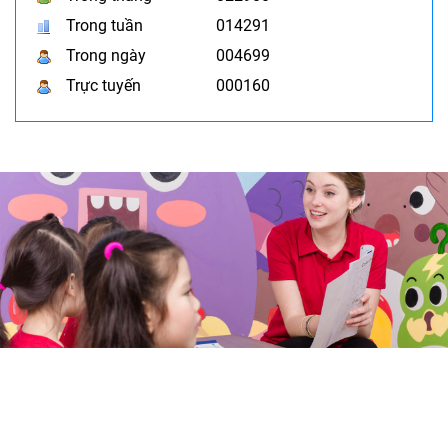
Trong tuần
014291
Trong ngày
004699
Trực tuyến
000160