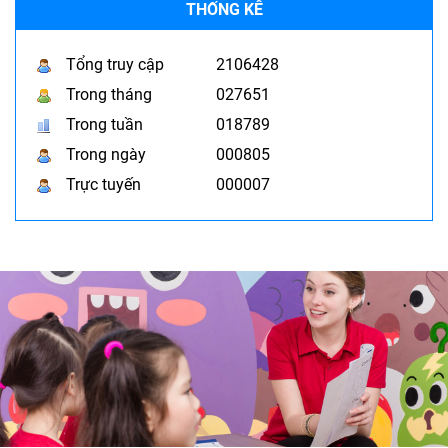
THỐNG KÊ
Tổng truy cập
2106428
Trong tháng
027651
Trong tuần
018789
Trong ngày
000805
Trực tuyến
000007