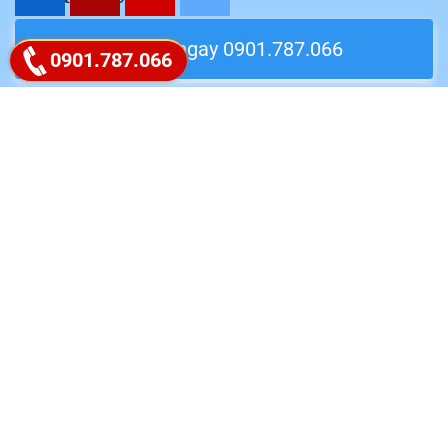
Liên hệ ngay 0901.787.066
Google map
0901.787.066
Follow Fanpage
Coyright 2018 Picen Center . All rights reserved.