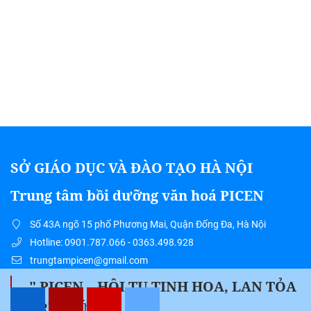
SỞ GIÁO DỤC VÀ ĐÀO TẠO HÀ NỘI
Trung tâm bồi dưỡng văn hoá PICEN
Số 43A ngõ 15 phố Phương Mai, Quận Đống Đa, Hà Nội
Hotline: 0901.787.066 - 0363.498.928
trungtampicen@gmail.com
" PICEN – HỘI TỤ TINH HOA, LAN TỎA
TRI THỨC "