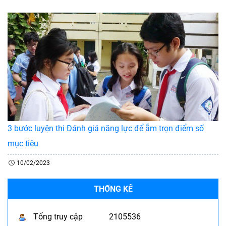
3 bước luyện thi Đánh giá năng lực để ẵm trọn điểm số
mục tiêu
10/02/2023
THỐNG KÊ
Tổng truy cập
2105536