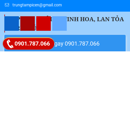
trungtampicen@gmail.com
" PICEN – HỘI TỤ TINH HOA, LAN TỎA
TRI THỨC "
Google map
Liên hệ ngay 0901.787.066
0901.787.066
Follow Fanpage