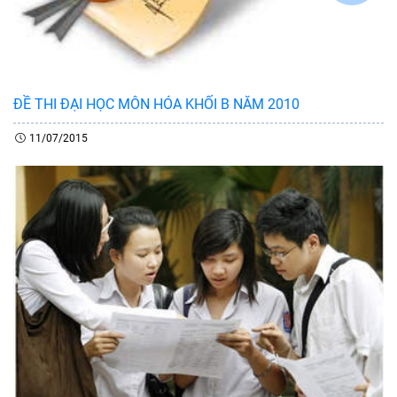
ĐỀ THI ĐẠI HỌC MÔN HÓA KHỐI B NĂM 2010
11/07/2015