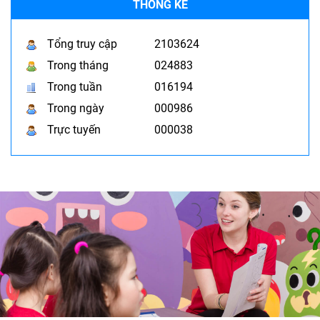
THỐNG KÊ
Tổng truy cập
2103624
Trong tháng
024883
Trong tuần
016194
Trong ngày
000986
Trực tuyến
000038