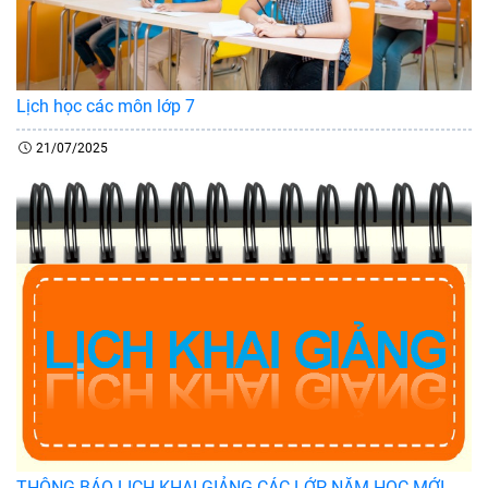
Lịch học các môn lớp 7
21/07/2025
THÔNG BÁO LỊCH KHAI GIẢNG CÁC LỚP NĂM HỌC MỚI