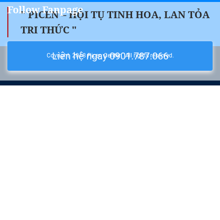
Follow Fanpage
" PICEN – HỘI TỤ TINH HOA, LAN TỎA
TRI THỨC "
Liên hệ ngay 0901.787.066
Coyright 2018 Picen Center . All rights reserved.