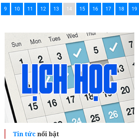
9
10
11
12
13
14
15
16
17
18
19
Tin tức
nổi bật