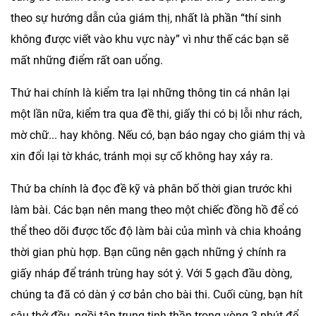
theo sự hướng dẫn của giám thị, nhất là phần “thí sinh
không được viết vào khu vực này” vì như thế các bạn sẽ
mất những điểm rất oan uổng.
Thứ hai chính là kiểm tra lại những thông tin cá nhân lại
một lần nữa, kiểm tra qua đề thi, giấy thi có bị lỗi như rách,
mờ chữ... hay không. Nếu có, bạn báo ngay cho giám thị và
xin đổi lại tờ khác, tránh mọi sự cố không hay xảy ra.
Thứ ba chính là đọc đề kỹ và phân bố thời gian trước khi
làm bài. Các bạn nên mang theo một chiếc đồng hồ để có
thể theo dõi được tốc độ làm bài của mình và chia khoảng
thời gian phù hợp. Bạn cũng nên gạch những ý chính ra
giấy nháp để tránh trùng hay sót ý. Với 5 gạch đầu dòng,
chúng ta đã có dàn ý cơ bản cho bài thi. Cuối cùng, bạn hít
sâu thở đều, ngồi tập trung tinh thần trong vòng 3 phút để