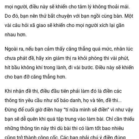
mọi người, điều này sẽ khiến cho tâm lý không thoải mái.
Do đó, bạn nên thử bắt chuyện với bạn ngồi cùng bàn. Một
vài câu hỏi xã giao sẽ khiến cho mọi người xích lại gần
nhau hơn.
Ngoài ra, nếu bạn cảm thấy căng thẳng quá mức, nhân lúc
chưa phát đề, hãy xin giám thị ra khỏi phòng thi vài phút,
hít bầu không khí trong lành, đi vài bước. Điều này sẽ khiến
cho bạn đỡ căng thẳng hơn.
Khi nhận đề thi, điều đầu tiên phải làm đó là điền các
thông tin yêu cầu như số báo danh, họ và tên, đề thi...
Đừng để cuối giờ điền hay “tí nữa mình sẽ điền” vì như vậy
bạn sẽ dễ quên khi quá tập trung vào làm bài. Chỉ cần thiếu
những thông tin này thì dù bài thi có làm tốt bao nhiêu
cũng trở thành công cốc. Các bạn phải chú ý điền đúng