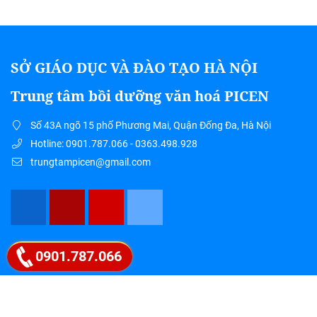
SỞ GIÁO DỤC VÀ ĐÀO TẠO HÀ NỘI
Trung tâm bồi dưỡng văn hoá PICEN
Số 43A ngõ 15 phố Phương Mai, Quận Đống Đa, Hà Nội
Hotline: 0901.787.066 - 0363.498.928
trungtampicen@gmail.com
Google map
0901.787.066