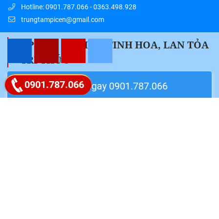
Hotline: 0901.787.066 - 0363.498.928
trungtampicen@gmail.com
" PICEN – HỘI TỤ TINH HOA, LAN TỎA
TRI THỨC "
Google map
0901.787.066
Liên hệ ngay 0901.787.066
Follow Fanpage