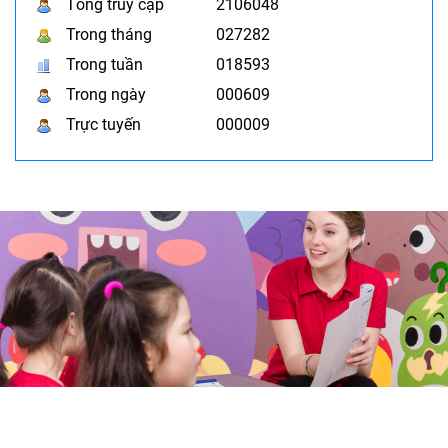
Tổng truy cập
2106048
Trong tháng
027282
Trong tuần
018593
Trong ngày
000609
Trực tuyến
000009