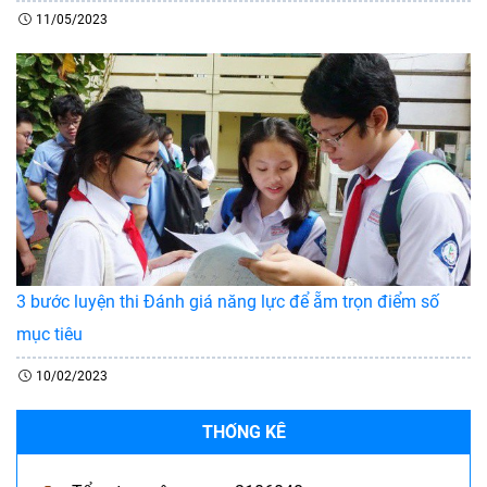
11/05/2023
3 bước luyện thi Đánh giá năng lực để ẵm trọn điểm số
mục tiêu
10/02/2023
THỐNG KÊ