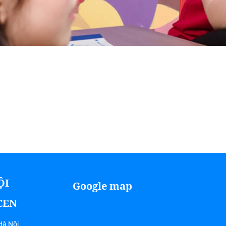
ỘI
Google map
ICEN
Hà Nội