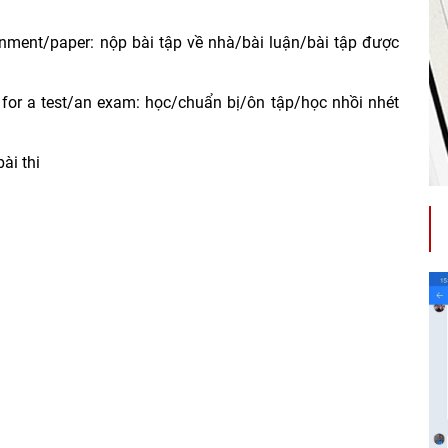
gnment/paper: nộp bài tập về nhà/bài luận/bài tập được
m for a test/an exam: học/chuẩn bị/ôn tập/học nhồi nhét
ài thi