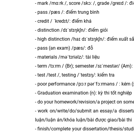
- mark /mɑːrk /, score /skɔː /, grade /ɡreɪd /: 
- pass /pæs /: điểm trung bình
- credit / ˈkredɪt/: điểm khá
- distinction /dɪˈstɪŋkʃn/: điểm giỏi
- high distinction /haɪ dɪˈstɪŋkʃn/: điểm xuất s
- pass (an exam) /pæs/: đỗ
- materials /məˈtɪriəlz/: tài liệu
- term /tɜːrm / (Br); semester /sɪˈmestər/ (Am):
- test /test /, testing /ˈtestɪŋ/: kiểm tra
- poor performance /pɔːr pərˈfɔːrməns / : kém (
- Graduation examination (n): kỳ thi tốt nghiệp
- do your homework/revision/a project on som
- work on/write/do/submit an essay/a dissert
luận/luận án/khóa luận/bài được giao/bài thi
- finish/complete your dissertation/thesis/st