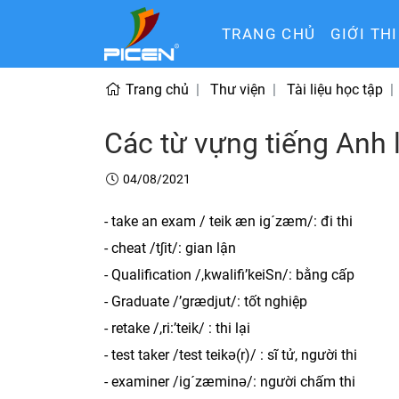
TRANG CHỦ
GIỚI TH
Trang chủ
Thư viện
Tài liệu học tập
Các từ vựng tiếng Anh 
04/08/2021
- take an exam / teik æn ig´zæm/: đi thi
- cheat /tʃit/: gian lận
- Qualification /,kwalifi’keiSn/: bằng cấp
- Graduate /’grædjut/: tốt nghiệp
- retake /,ri:’teik/ : thi lại
- test taker /test teikə(r)/ : sĩ tử, người thi
- examiner /ig´zæminə/: người chấm thi