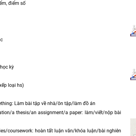
điểm, điểm số
ắc
 học kỳ
xếp loại hs)
ething: Làm bài tập về nhà/ôn tập/làm đồ án
ation/a thesis/an assignment/a paper: làm/viết/nộp bài
udies/coursework: hoàn tất luận văn/khóa luận/bài nghiên