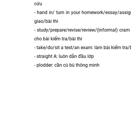
cứu
- hand in/ turn in your homework/essay/assi
giao/bài thi
- study/prepare/revise/review/(informal) cra
cho bài kiểm tra/bài thi
- take/do/sit a test/an exam: làm bài kiểm tra/b
- straight A: luôn dẫn đầu lớp
- plodder: cần cù bù thông minh