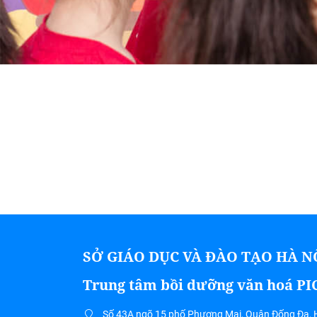
SỞ GIÁO DỤC VÀ ĐÀO TẠO HÀ N
Trung tâm bồi dưỡng văn hoá P
Số 43A ngõ 15 phố Phương Mai, Quận Đống Đa, 