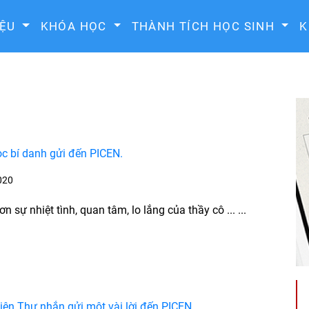
IỆU
KHÓA HỌC
THÀNH TÍCH HỌC SINH
K
c bí danh gửi đến PICEN.
020
ơn sự nhiệt tình, quan tâm, lo lắng của thầy cô ... ...
iên Thư nhắn gửi một vài lời đến PICEN.