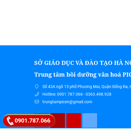
SỞ GIÁO DỤC VÀ ĐÀO TẠO HÀ N
Trung tâm bồi dưỡng văn hoá P
Số 43A ngõ 15 phố Phương Mai, Quận Đống Đa, 
Hotline: 0901.787.066 - 0363.498.928
trungtampicen@gmail.com
0901.787.066