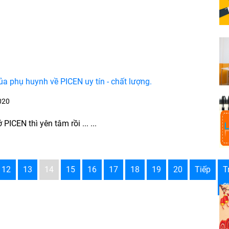
ủa phụ huynh về PICEN uy tín - chất lượng.
020
ở PICEN thì yên tâm rồi ... ...
12
13
14
15
16
17
18
19
20
Tiếp
T
c