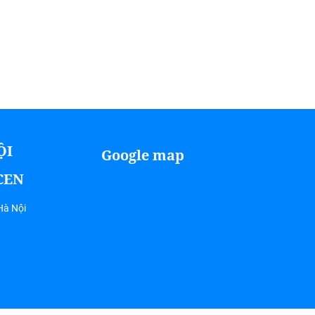
ỘI
Google map
ICEN
Hà Nội