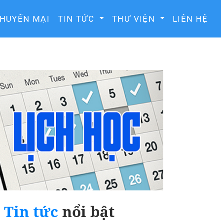
HUYẾN MẠI
TIN TỨC
THƯ VIỆN
LIÊN HỆ
Tin tức
nổi bật