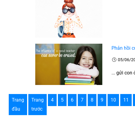
Phản hồi c
05/06/2
... gửi con 
Trang
Trang
4
5
6
7
8
9
10
11
đầu
trước