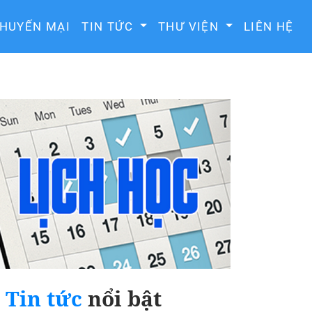
HUYẾN MẠI
TIN TỨC
THƯ VIỆN
LIÊN HỆ
Tin tức
nổi bật