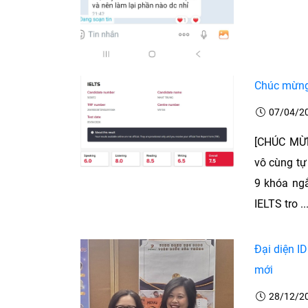
Chúc mừng 
07/04/2
[CHÚC MỪN
vô cùng tự
9 khóa ngắ
IELTS tro ..
Đại diện I
mới
28/12/2