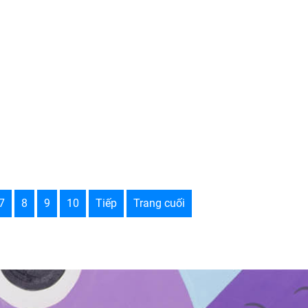
7
8
9
10
Tiếp
Trang cuối