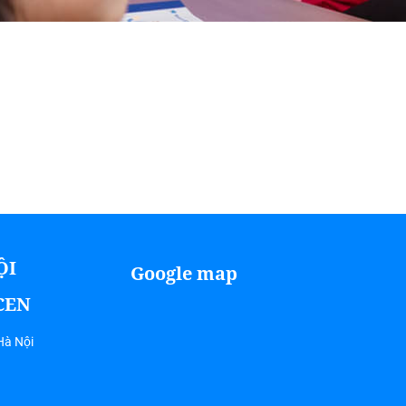
ỘI
Google map
ICEN
Hà Nội