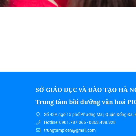
SỞ GIÁO DỤC VÀ ĐÀO TẠO HÀ N
Trung tâm bồi dưỡng văn hoá P
Số 43A ngõ 15 phố Phương Mai, Quận Đống Đa, 
Hotline: 0901.787.066 - 0363.498.928
trungtampicen@gmail.com