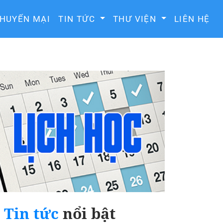
HUYẾN MẠI
TIN TỨC
THƯ VIỆN
LIÊN HỆ
Tin tức
nổi bật