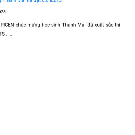
Thanh Mai thi đạt 8.0 IELTS
023
 PICEN chúc mừng học sinh Thanh Mai đã xuất sắc thi
S . ...