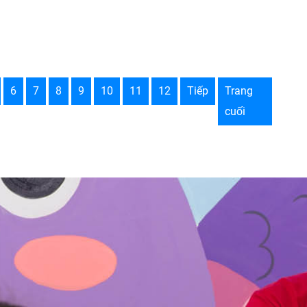
6
7
8
9
10
11
12
Tiếp
Trang
cuối