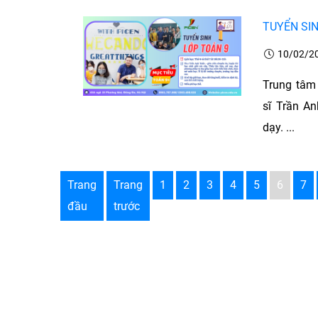
TUYỂN SI
10/02/2
Trung tâm
sĩ Trần An
dạy. ...
Trang
Trang
1
2
3
4
5
6
7
đầu
trước