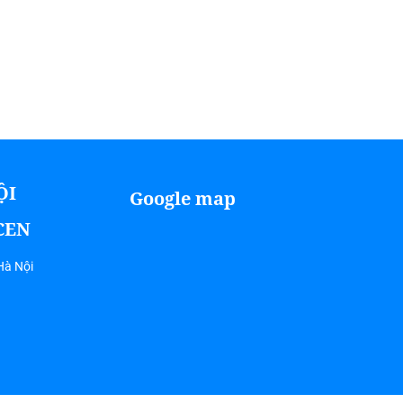
ỘI
Google map
ICEN
Hà Nội