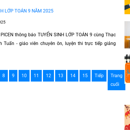
NH LỚP TOÁN 9 NĂM 2025
025
 PICEN thông báo TUYỂN SINH LỚP TOÁN 9 cùng Thạc
h Tuấn - giáo viên chuyên ôn, luyện thi trực tiếp giảng
8
9
10
11
12
13
14
15
Tiếp
Trang
cuối