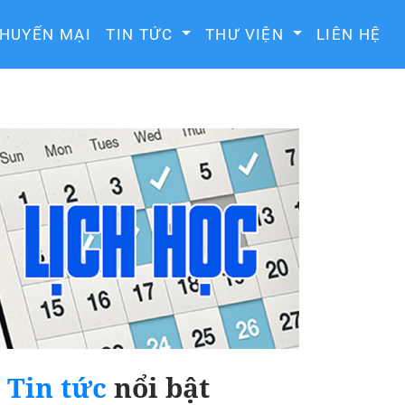
HUYẾN MẠI
TIN TỨC
THƯ VIỆN
LIÊN HỆ
Tin tức
nổi bật