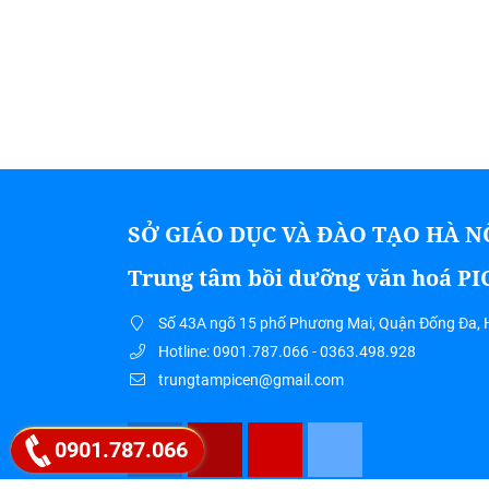
SỞ GIÁO DỤC VÀ ĐÀO TẠO HÀ N
Trung tâm bồi dưỡng văn hoá P
Số 43A ngõ 15 phố Phương Mai, Quận Đống Đa, 
Hotline: 0901.787.066 - 0363.498.928
trungtampicen@gmail.com
0901.787.066