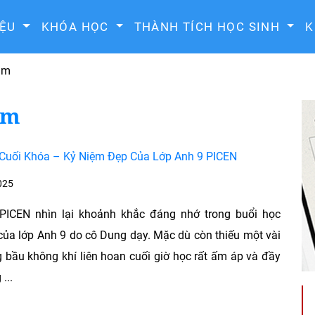
IỆU
KHÓA HỌC
THÀNH TÍCH HỌC SINH
K
tâm
âm
 Cuối Khóa – Kỷ Niệm Đẹp Của Lớp Anh 9 PICEN
025
PICEN nhìn lại khoảnh khắc đáng nhớ trong buổi học
của lớp Anh 9 do cô Dung dạy. Mặc dù còn thiếu một vài
 bầu không khí liên hoan cuối giờ học rất ấm áp và đầy
...