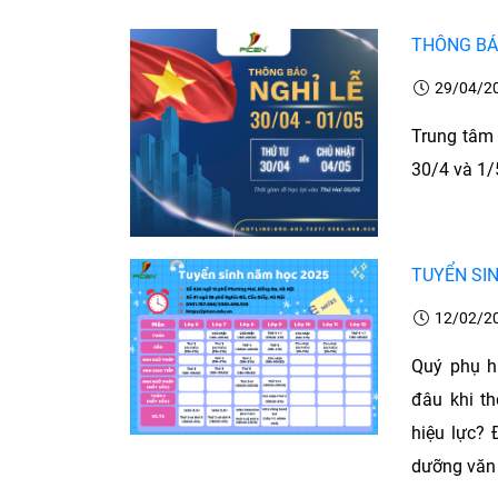
THÔNG BÁO
29/04/2
Trung tâm 
30/4 và 1/
TUYỂN SI
12/02/2
Quý phụ h
đâu khi t
hiệu lực? 
dưỡng văn h