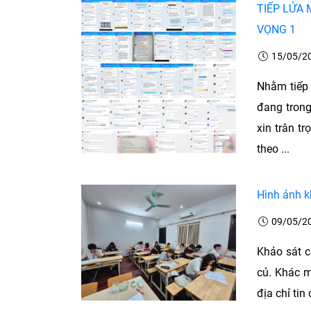
TIẾP LỬA 
VỌNG 1
15/05/2
Nhằm tiếp 
đang trong
xin trân t
theo ...
Hình ảnh k
09/05/2
Khảo sát c
củ. Khác m
địa chỉ tin