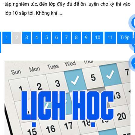
tập nghiêm túc, đến lớp đầy đủ để ôn luyện cho kỳ thi vào
lớp 10 sắp tới. Không khí ...
1
2
3
4
5
6
7
8
9
10
11
Tiếp