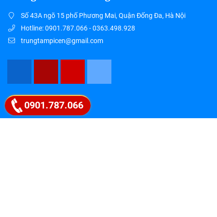
Số 43A ngõ 15 phố Phương Mai, Quận Đống Đa, Hà Nội
Hotline: 0901.787.066 - 0363.498.928
trungtampicen@gmail.com
Google map
0901.787.066
" PICEN – HỘI TỤ TINH HOA, LAN TỎA
TRI THỨC "
Liên hệ ngay 0901.787.066