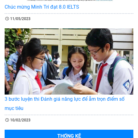
Chúc mừng Minh Trí đạt 8.0 IELTS
11/05/2023
3 bước luyện thi Đánh giá năng lực để ẵm trọn điểm số
mục tiêu
10/02/2023
THỐNG KÊ