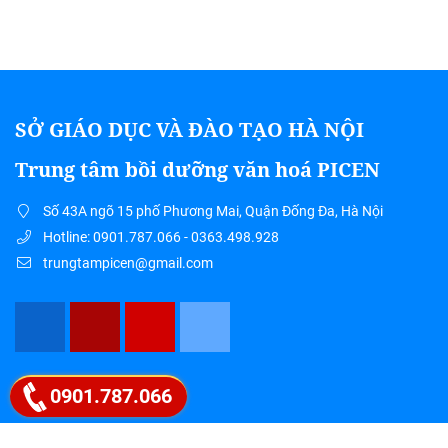
SỞ GIÁO DỤC VÀ ĐÀO TẠO HÀ NỘI
Trung tâm bồi dưỡng văn hoá PICEN
Số 43A ngõ 15 phố Phương Mai, Quận Đống Đa, Hà Nội
Hotline: 0901.787.066 - 0363.498.928
trungtampicen@gmail.com
Google map
0901.787.066