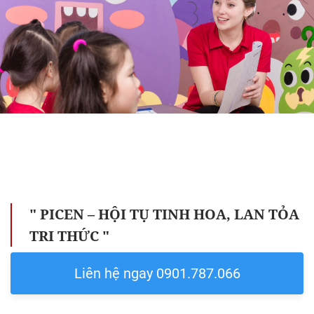
" PICEN – HỘI TỤ TINH HOA, LAN TỎA
TRI THỨC "
Liên hệ ngay 0901.787.066