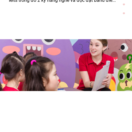
Ielts trong đó 2 kỹ năng nghe và đọc đạt band điể...”