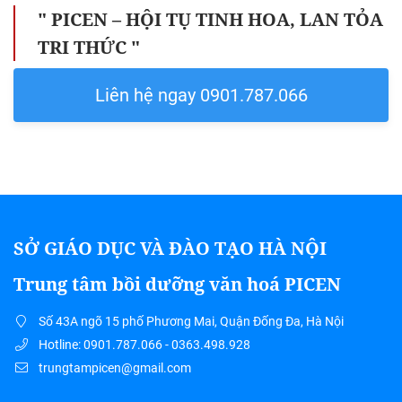
" PICEN – HỘI TỤ TINH HOA, LAN TỎA
TRI THỨC "
Liên hệ ngay 0901.787.066
SỞ GIÁO DỤC VÀ ĐÀO TẠO HÀ NỘI
Trung tâm bồi dưỡng văn hoá PICEN
Số 43A ngõ 15 phố Phương Mai, Quận Đống Đa, Hà Nội
Hotline: 0901.787.066 - 0363.498.928
trungtampicen@gmail.com