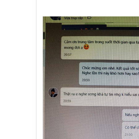
ICEN có nhiều kinh
“I. Tổng quan về giáo viên: Họ tên: 
o lớp 10 và Đại học
Minh Thành Môn dạy: Toán II. Đôi 
thầy : * Thầy là g...”