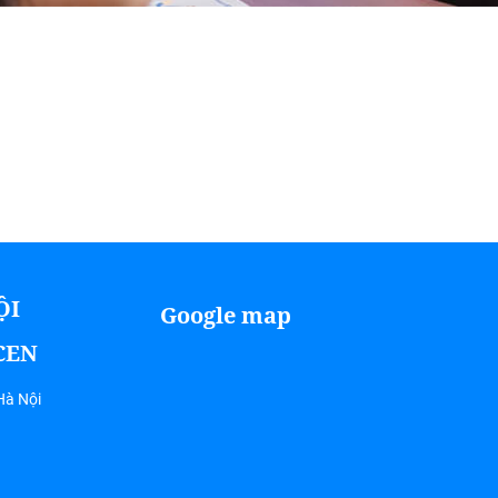
ỘI
Google map
ICEN
Hà Nội