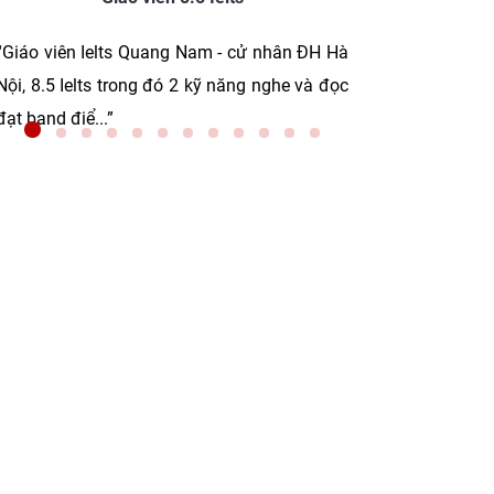
“Giáo viên Ielts Quang Nam - cử nhân ĐH Hà
“Giáo viên I
Nội, 8.5 Ielts trong đó 2 kỹ năng nghe và đọc
trong đó 2 
đạt band điể...”
điểm tuyệt đối