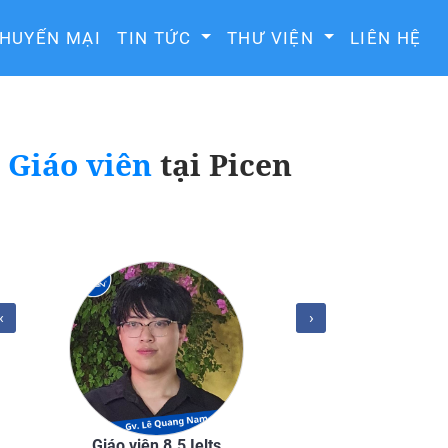
HUYẾN MẠI
TIN TỨC
THƯ VIỆN
LIÊN HỆ
Giáo viên
tại Picen
‹
›
Giáo viên 8.5 Ielts