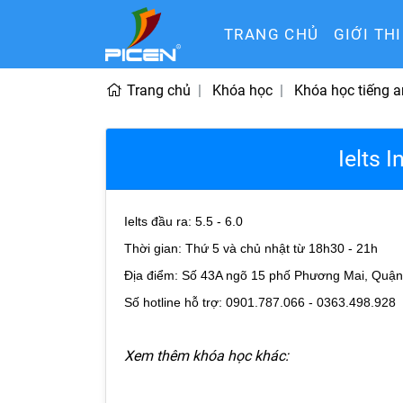
TRANG CHỦ
GIỚI TH
Trang chủ
Khóa học
Khóa học tiếng 
Ielts 
Ielts đầu ra: 5.5 - 6.0
Thời gian: Thứ 5 và chủ nhật từ 18h30 - 21h
Địa điểm: Số 43A ngõ 15 phố Phương Mai, Quận
Số hotline hỗ trợ:
0901.787.066 - 0363.498.928
Xem thêm khóa học khác:
 Văn 2
Giáo viên môn Toán 1