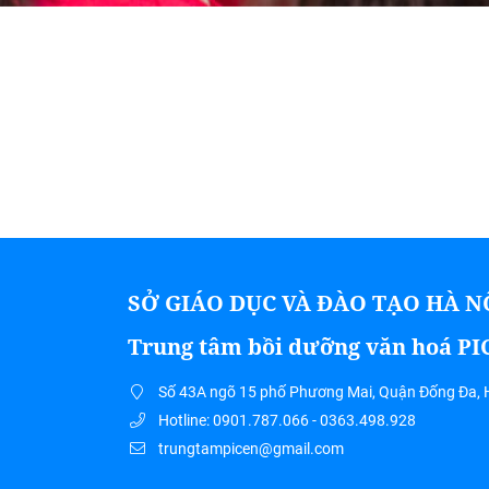
SỞ GIÁO DỤC VÀ ĐÀO TẠO HÀ N
Trung tâm bồi dưỡng văn hoá P
Số 43A ngõ 15 phố Phương Mai, Quận Đống Đa, 
Hotline: 0901.787.066 - 0363.498.928
trungtampicen@gmail.com