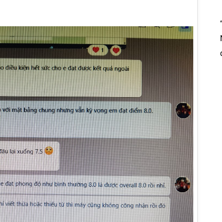
Nguyễn
“Giảng Viên Môn Toán của Picen cung cấp
nét về
học viên hệ thống kiến thức chuẩn....”