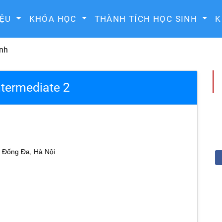
IỆU
KHÓA HỌC
THÀNH TÍCH HỌC SINH
K
anh
Intermediate 2
 Đống Đa, Hà Nội
Giáo viên môn toán 2