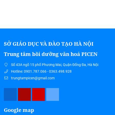
SỞ GIÁO DỤC VÀ ĐÀO TẠO HÀ NỘI
Trung tâm bồi dưỡng văn hoá PICEN
Số 43A ngõ 15 phố Phương Mai, Quận Đống Đa, Hà Nội
Hotline: 0901.787.066 - 0363.498.928
trungtampicen@gmail.com
Google map