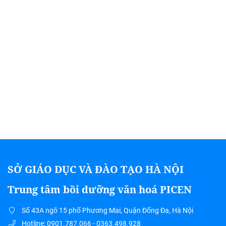
SỞ GIÁO DỤC VÀ ĐÀO TẠO HÀ NỘI
Trung tâm bồi dưỡng văn hoá PICEN
Số 43A ngõ 15 phố Phương Mai, Quận Đống Đa, Hà Nội
Hotline: 0901.787.066 - 0363.498.928