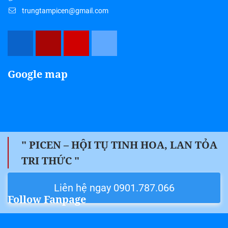
trungtampicen@gmail.com
Google map
" PICEN – HỘI TỤ TINH HOA, LAN TỎA
TRI THỨC "
Liên hệ ngay 0901.787.066
Follow Fanpage