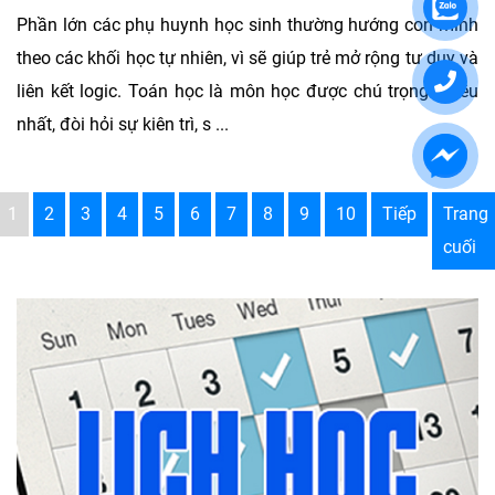
Phần lớn các phụ huynh học sinh thường hướng con mình
theo các khối học tự nhiên, vì sẽ giúp trẻ mở rộng tư duy và
liên kết logic. Toán học là môn học được chú trọng nhiều
nhất, đòi hỏi sự kiên trì, s ...
1
2
3
4
5
6
7
8
9
10
Tiếp
Trang
cuối