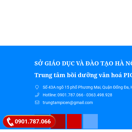
SỞ GIÁO DỤC VÀ ĐÀO TẠO HÀ N
Trung tâm bồi dưỡng văn hoá P
Số 43A ngõ 15 phố Phương Mai, Quận Đống Đa, 
Hotline: 0901.787.066 - 0363.498.928
trungtampicen@gmail.com
0901.787.066