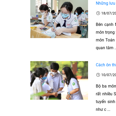
Những lưu 
18/07/2
Bên cạnh 
môn trọng t
môn Toán l
quan tâm ..
Cách ôn th
10/07/2
Bộ ba môn
rất nhiều 
tuyển sinh
như c ...