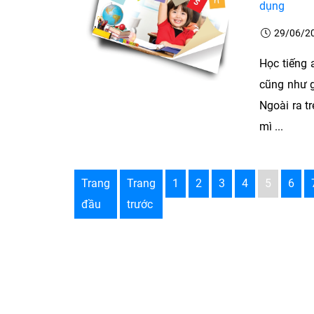
dụng
29/06/2
Học tiếng 
cũng như g
Ngoài ra t
mì ...
Trang
Trang
1
2
3
4
5
6
đầu
trước