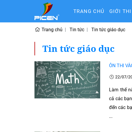
TRANG CHỦ
GIỚI TH
Trang chủ
Tin tức
Tin tức giáo dục
Tin tức giáo dục
ÔN THI V
22/07/2
Làm thế n
cả các bạn
đến các bạ
...