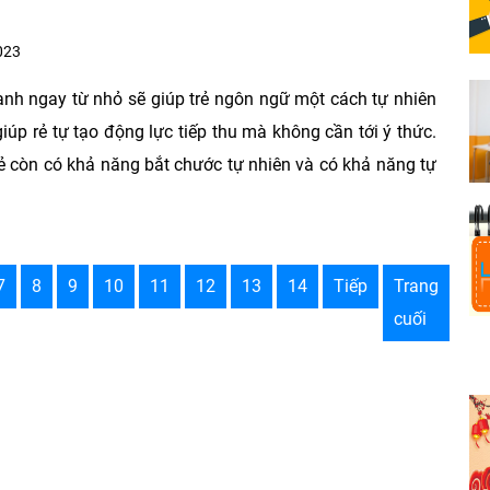
023
anh ngay từ nhỏ sẽ giúp trẻ ngôn ngữ một cách tự nhiên
iúp rẻ tự tạo động lực tiếp thu mà không cần tới ý thức.
rẻ còn có khả năng bắt chước tự nhiên và có khả năng tự
7
8
9
10
11
12
13
14
Tiếp
Trang
cuối