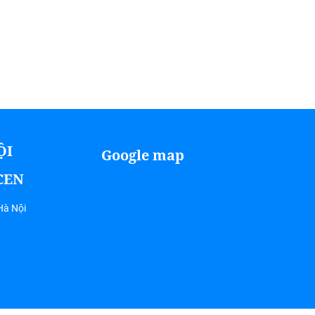
ỘI
Google map
ICEN
Hà Nội