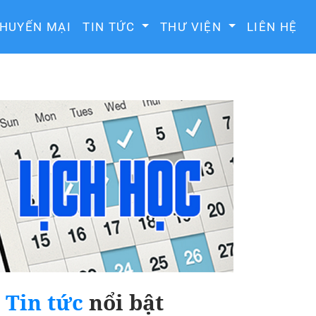
HUYẾN MẠI
TIN TỨC
THƯ VIỆN
LIÊN HỆ
Tin tức
nổi bật