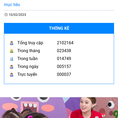
mục tiêu
10/02/2023
THỐNG KÊ
Tổng truy cập
2102164
Trong tháng
023438
Trong tuần
014749
Trong ngày
005157
Trực tuyến
000037