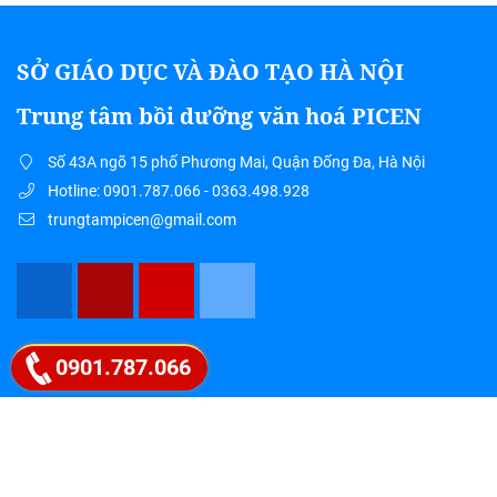
SỞ GIÁO DỤC VÀ ĐÀO TẠO HÀ NỘI
Trung tâm bồi dưỡng văn hoá PICEN
Số 43A ngõ 15 phố Phương Mai, Quận Đống Đa, Hà Nội
Hotline: 0901.787.066 - 0363.498.928
trungtampicen@gmail.com
Google map
0901.787.066