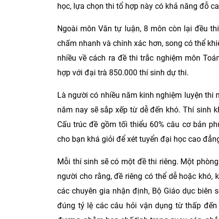
học, lựa chọn thi tổ hợp
này
có khả năng đỗ ca
Ngoài môn Văn tự luận, 8 môn còn lại đều th
chấm nhanh và chính xác hơn, song có thể khiế
nhiều về cách ra đề thi trắc nghiệm môn Toán
hợp với đại trà 850.000 thí sinh dự thi.
Là người có nhiều năm kinh nghiệm luyện thi m
năm nay sẽ sắp xếp từ dễ đến khó. Thí sinh kh
Cấu trúc đề gồm tối thiểu 60% câu cơ bản ph
cho bạn khá giỏi để xét tuyển đại học cao đẳn
Mỗi thí sinh sẽ có một đề thi riêng. Một phò
người cho rằng, đề riêng có thể dễ hoặc khó,
các chuyên gia nhận định, Bộ Giáo dục biên s
đúng tỷ lệ các câu hỏi vận dụng từ thấp đến