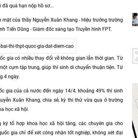
 đã quá hạn nộp hồ sơ...
óp mặt của thầy Nguyễn Xuân Khang - Hiệu trưởng trường
inh Tiến Dũng - Giám đốc sáng tạo Truyền hình FPT.
c gia có nhiều thay đổi về không gian lẫn thời gian. Từ
ột cụm tập trung, giúp thí sinh di chuyển thuận tiện. Từ
ng 4 ngày.
c gia của cả nước đến ngày 14/4, khoảng 49% thí sinh
guyễn Xuân Khang, chia sẻ, kỳ thi thử vừa qua ở trường
oa học xã hội.
ng ký tổ hợp khoa học xã hội tăng, các chuyên gia cho
uốc gia chỉ để xét công nhận tốt nghiệp, không xét đại