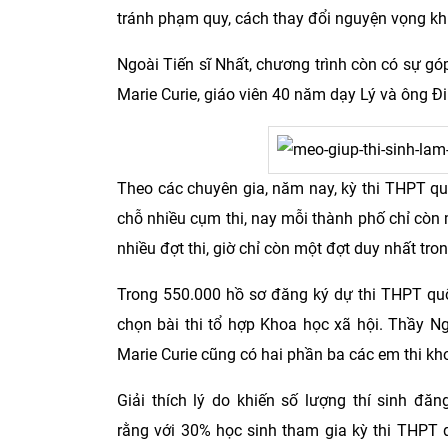
tránh phạm quy, cách thay đổi nguyện vọng khi
Ngoài Tiến sĩ Nhất, chương trình còn có sự g
Marie Curie, giáo viên 40 năm dạy Lý và ông Đ
Theo các chuyên gia, năm nay, kỳ thi THPT quố
chỗ nhiều cụm thi, nay mỗi thành phố chỉ còn m
nhiều đợt thi, giờ chỉ còn một đợt duy nhất tro
Trong 550.000 hồ sơ đăng ký dự thi THPT quố
chọn bài thi tổ hợp Khoa học xã hội. Thầy N
Marie Curie cũng có hai phần ba các em thi kh
Giải thích lý do khiến số lượng thí sinh đă
rằng
với
30% học sinh tham gia kỳ thi THPT q