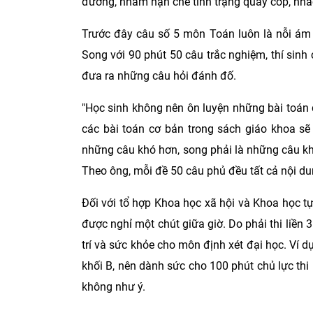
đương, nhằm hạn chế tình trạng quay cóp, nhắ
Trước đây câu số 5 môn Toán luôn là nỗi ám ả
Song với 90 phút 50 câu trắc nghiệm, thí sinh 
đưa ra những câu hỏi đánh đố.
"Học sinh không nên ôn luyện những bài toán q
các bài toán cơ bản trong sách giáo khoa sẽ
những câu khó hơn, song phải là những câu khó
Theo ông, mỗi đề 50 câu phủ đều tất cả nội du
Đối với tổ hợp Khoa học xã hội và Khoa học tự
được nghỉ một chút giữa giờ. Do phải thi liền 
trí và sức khỏe cho môn định xét đại học. Ví dụ,
khối B, nên dành sức cho 100 phút chủ lực thi
không như ý.