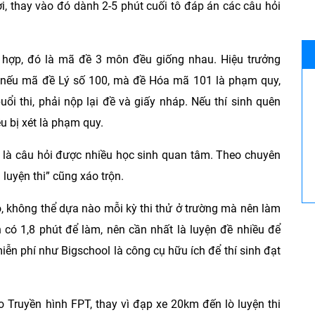
ời, thay vào đó dành 2-5 phút cuối tô đáp án các câu hỏi
ổ hợp, đó là mã đề 3 môn đều giống nhau. Hiệu trưởng
, nếu mã đề Lý số 100, mà đề Hóa mã 101 là phạm quy,
uổi thi, phải nộp lại đề và giấy nháp. Nếu thí sinh quên
u bị xét là phạm quy.
g" là câu hỏi được nhiều học sinh quan tâm. Theo chuyên
g luyện thi” cũng xáo trộn.
ộ, không thể dựa nào mỗi kỳ thi thử ở trường mà nên làm
có 1,8 phút để làm, nên cần nhất là luyện đề nhiều để
ễn phí như Bigschool là công cụ hữu ích để thí sinh đạt
 Truyền hình FPT, thay vì đạp xe 20km đến lò luyện thi