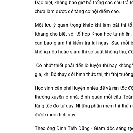
Đặc biệt, không bao giờ bỏ trống các câu trả l
chưa làm được để tăng cơ hội điểm cao.
Một lưu ý quan trọng khác khi làm bài thi t
Khang cho biết với tổ hợp Khoa học tự nhiên
cần báo giám thị kiểm tra lại ngay. Sau mỗi b
không nộp hoặc giám thị sơ suất không thu, đề
"Có nhất thiết phải đến lò luyện thi hay khôn
gia, khi Bộ thay đổi hình thức thi, thì “thị trườn
Học sinh cần phải luyện nhiều đề và rèn tốc đ
thường xuyên ở nhà. Bình quân mỗi câu Toán 
tăng tốc độ tư duy. Những phần mềm thi thử mi
được mục đích này.
Theo ông Đinh Tiến Dũng - Giám đốc sáng tạo