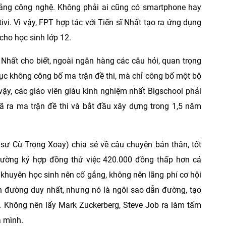
 tảng công nghệ. Không phải ai cũng có smartphone hay
vi. Vì vậy, FPT hợp tác với Tiến sĩ Nhất tạo ra ứng dụng
 cho học sinh lớp 12.
ĩ Nhất cho biết, ngoài ngân hàng các câu hỏi, quan trọng
 dục không công bố ma trận đề thi, mà chỉ công bố một bộ
vậy, các giáo viên giàu kinh nghiệm nhất Bigschool phải
mã ra ma trận đề thi và bắt đầu xây dựng trong 1,5 năm
 sư Cù Trọng Xoay) chia sẻ về câu chuyện bản thân, tốt
rường ký hợp đồng thử việc 420.000 đồng thấp hơn cả
khuyên học sinh nên cố gắng, không nên lãng phí cơ hội
n đường duy nhất, nhưng nó là ngôi sao dẫn đường, tạo
. Không nên lấy Mark Zuckerberg, Steve Job ra làm tấm
a mình.