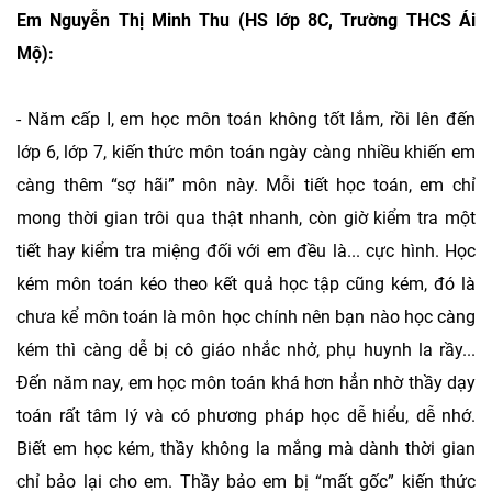
Em Nguyễn Thị Minh Thu (HS lớp 8C, Trường THCS Ái
Mộ):
- Năm cấp I, em học môn toán không tốt lắm, rồi lên đến
lớp 6, lớp 7, kiến thức môn toán ngày càng nhiều khiến em
càng thêm “sợ hãi” môn này. Mỗi tiết học toán, em chỉ
mong thời gian trôi qua thật nhanh, còn giờ kiểm tra một
tiết hay kiểm tra miệng đối với em đều là... cực hình. Học
kém môn toán kéo theo kết quả học tập cũng kém, đó là
chưa kể môn toán là môn học chính nên bạn nào học càng
kém thì càng dễ bị cô giáo nhắc nhở, phụ huynh la rầy...
Đến năm nay, em học môn toán khá hơn hẳn nhờ thầy dạy
toán rất tâm lý và có phương pháp học dễ hiểu, dễ nhớ.
Biết em học kém, thầy không la mắng mà dành thời gian
chỉ bảo lại cho em. Thầy bảo em bị “mất gốc” kiến thức