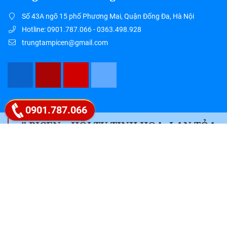
Số 43A ngõ 15 phố Phương Mai, Quận Đống Đa, Hà Nội
Hotline: 0901.787.066 - 0363.498.928
trungtampicen@gmail.com
Google map
0901.787.066
" PICEN – HỘI TỤ TINH HOA, LAN TỎA
TRI THỨC "
Liên hệ ngay 0901.787.066