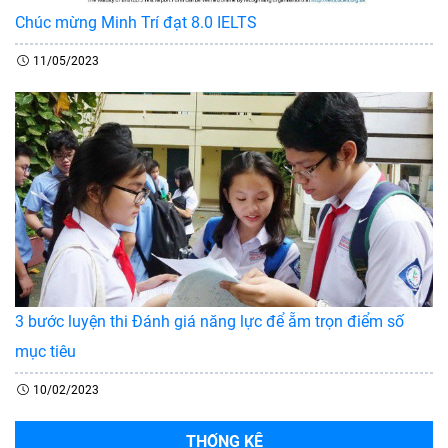
Chúc mừng Minh Trí đạt 8.0 IELTS
11/05/2023
3 bước luyện thi Đánh giá năng lực để ẵm trọn điểm số
mục tiêu
10/02/2023
THỐNG KÊ