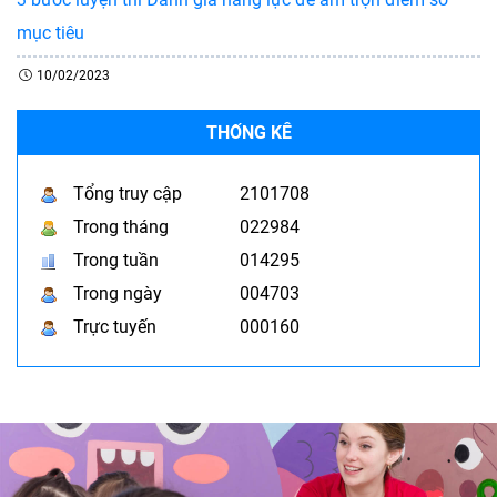
mục tiêu
10/02/2023
THỐNG KÊ
Tổng truy cập
2101708
Trong tháng
022984
Trong tuần
014295
Trong ngày
004703
Trực tuyến
000160