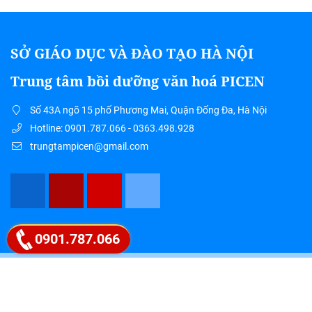
SỞ GIÁO DỤC VÀ ĐÀO TẠO HÀ NỘI
Trung tâm bồi dưỡng văn hoá PICEN
Số 43A ngõ 15 phố Phương Mai, Quận Đống Đa, Hà Nội
Hotline: 0901.787.066 - 0363.498.928
trungtampicen@gmail.com
Google map
0901.787.066
" PICEN – HỘI TỤ TINH HOA, LAN TỎA
TRI THỨC "