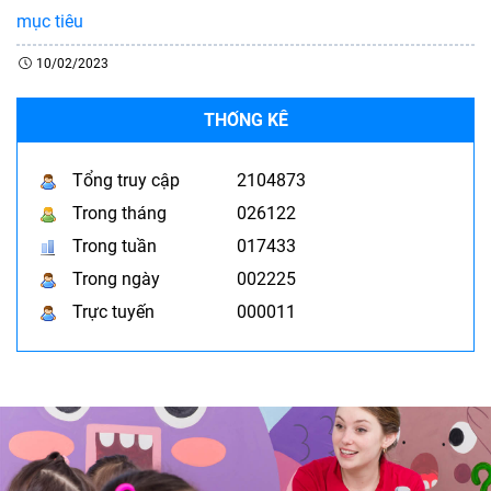
mục tiêu
10/02/2023
THỐNG KÊ
Tổng truy cập
2104873
Trong tháng
026122
Trong tuần
017433
Trong ngày
002225
Trực tuyến
000011