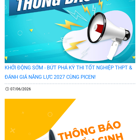
KHỞI ĐỘNG SỚM - BỨT PHÁ KỲ THI TỐT NGHIỆP THPT &
ĐÁNH GIÁ NĂNG LỰC 2027 CÙNG PICEN!
07/06/2026