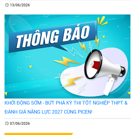
13/06/2026
KHỞI ĐỘNG SỚM - BỨT PHÁ KỲ THI TỐT NGHIỆP THPT &
ĐÁNH GIÁ NĂNG LỰC 2027 CÙNG PICEN!
07/06/2026