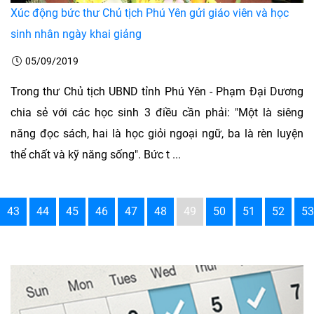
Xúc động bức thư Chủ tịch Phú Yên gửi giáo viên và học
sinh nhân ngày khai giảng
05/09/2019
Trong thư Chủ tịch UBND tỉnh Phú Yên - Phạm Đại Dương
chia sẻ với các học sinh 3 điều cần phải: "Một là siêng
năng đọc sách, hai là học giỏi ngoại ngữ, ba là rèn luyện
thể chất và kỹ năng sống". Bức t ...
43
44
45
46
47
48
49
50
51
52
53