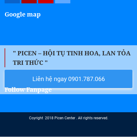
Google map
" PICEN – HỘI TỤ TINH HOA, LAN TỎA
TRI THỨC "
Liên hệ ngay 0901.787.066
Follow Fanpage
Coyright 2018 Picen Center . All rights reserved.