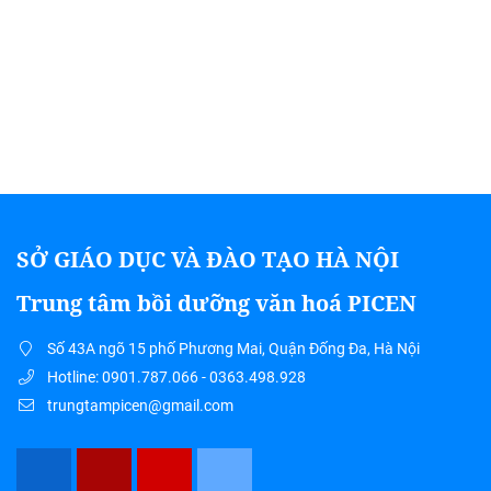
SỞ GIÁO DỤC VÀ ĐÀO TẠO HÀ NỘI
Trung tâm bồi dưỡng văn hoá PICEN
Số 43A ngõ 15 phố Phương Mai, Quận Đống Đa, Hà Nội
Hotline: 0901.787.066 - 0363.498.928
trungtampicen@gmail.com