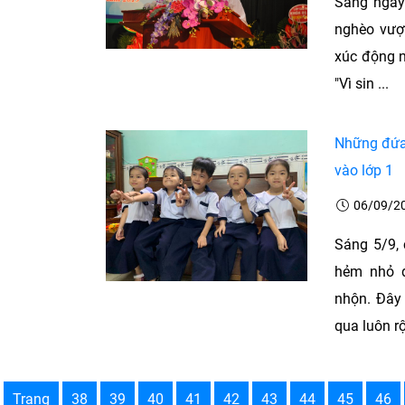
Sáng ngày 
nghèo vượ
xúc động n
"Vì sin ...
Những đứa 
vào lớp 1
06/09/2
Sáng 5/9,
hẻm nhỏ đ
nhộn. Đây 
qua luôn rộ
Trang
38
39
40
41
42
43
44
45
46