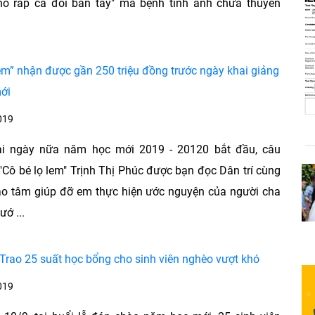
thô ráp cả đôi bàn tay" mà bệnh tình anh chưa thuyên
lem” nhận được gần 250 triệu đồng trước ngày khai giảng
ới
019
ài ngày nữa năm học mới 2019 - 20120 bắt đầu, câu
"Cô bé lọ lem" Trịnh Thị Phúc được bạn đọc Dân trí cùng
ảo tâm giúp đỡ em thực hiện ước nguyện của người cha
ướ ...
Trao 25 suất học bổng cho sinh viên nghèo vượt khó
019