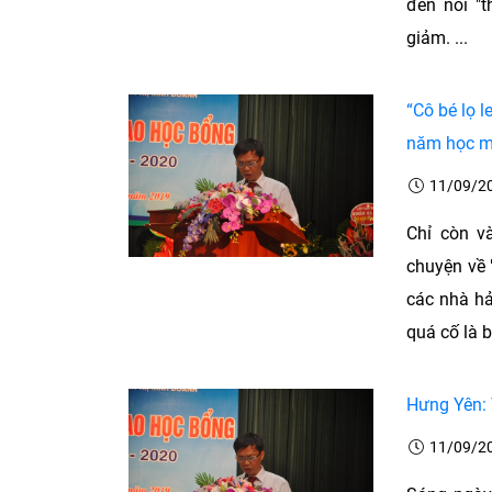
đến nỗi "
giảm. ...
“Cô bé lọ 
năm học m
11/09/2
Chỉ còn v
chuyện về 
các nhà h
quá cố là b
Hưng Yên: 
11/09/2