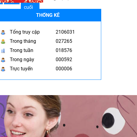
cuối
THỐNG KÊ
Tổng truy cập
2106031
Trong tháng
027265
Trong tuần
018576
Trong ngày
000592
Trực tuyến
000006