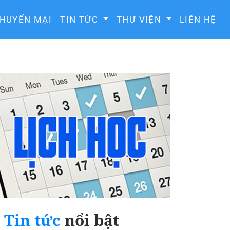
HUYẾN MẠI
TIN TỨC
THƯ VIỆN
LIÊN HỆ
Tin tức
nổi bật