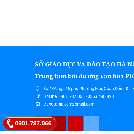
SỞ GIÁO DỤC VÀ ĐÀO TẠO HÀ N
Trung tâm bồi dưỡng văn hoá P
Số 43A ngõ 15 phố Phương Mai, Quận Đống Đa, 
Hotline: 0901.787.066 - 0363.498.928
trungtampicen@gmail.com
0901.787.066