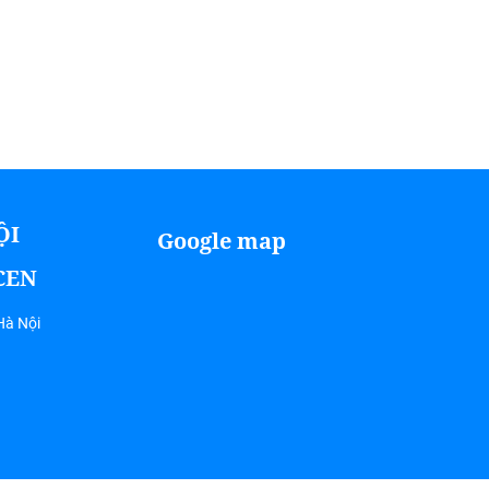
ỘI
Google map
ICEN
Hà Nội