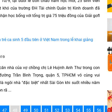
10/9, tại buổi lễ đón chào năm học mới, 25 sinh viên
t khó của trường ĐH Tài chính Quản trị Kinh doanh đã
hận học bổng với tổng trị giá 75 triệu đồng của Giải gofl
trẻ ca sinh 5 đầu tiên ở Việt Nam trong lễ khai giảng
019
 căn nhà của vợ chồng chị Lê Huỳnh Anh Thư trong con
ường Trần Bình Trọng, quận 5, TPHCM vô cùng vui
là ngôi nhà "đặc biệt" nhất Sài Gòn khi suốt nhiều năm
n rã ...
47
48
49
50
51
52
53
54
55
56
57