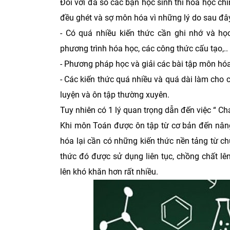
Đối với đa số các bạn học sinh thì hóa học ch
đều ghét và sợ môn hóa vì những lý do sau đâ
- Có quá nhiều kiến thức cần ghi nhớ và h
phương trình hóa học, các công thức cấu tạo,..
- Phương pháp học và giải các bài tập môn hó
- Các kiến thức quá nhiều và quá dài làm cho
luyện và ôn tập thường xuyên.
Tuy nhiên có 1 lý quan trọng dẫn đến việc “ C
Khi môn Toán được ôn tập từ cơ bản đến nâng 
hóa lại cần có những kiến thức nền tảng từ chư
thức đó được sử dụng liên tục, chồng chất l
lên khó khăn hơn rất nhiều.