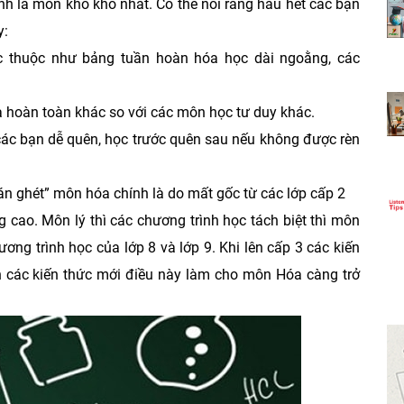
ính là môn khó khó nhất. Có thể nói rằng hầu hết các bạn
y:
ọc thuộc như bảng tuần hoàn hóa học dài ngoằng, các
a hoàn toàn khác so với các môn học tư duy khác.
 các bạn dễ quên, học trước quên sau nếu không được rèn
hán ghét” môn hóa chính là do mất gốc từ các lớp cấp 2
cao. Môn lý thì các chương trình học tách biệt thì môn
ơng trình học của lớp 8 và lớp 9. Khi lên cấp 3 các kiến
ên các kiến thức mới điều này làm cho môn Hóa càng trở