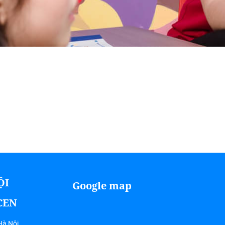
ỘI
Google map
ICEN
Hà Nội