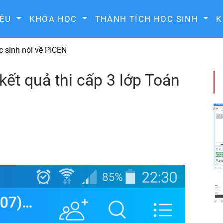
IỆU
KHÓA HỌC
THÀNH TÍCH HỌC SINH
K
 sinh nói về PICEN
t quả thi cấp 3 lớp Toán