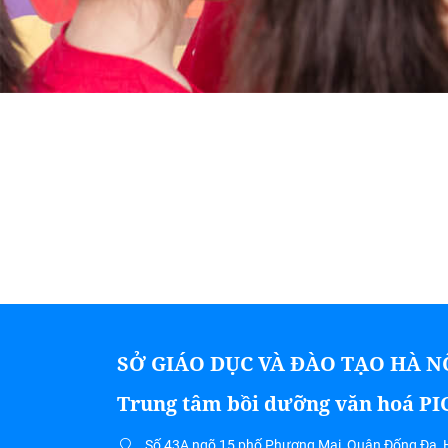
SỞ GIÁO DỤC VÀ ĐÀO TẠO HÀ N
Trung tâm bồi dưỡng văn hoá P
Số 43A ngõ 15 phố Phương Mai, Quận Đống Đa, 