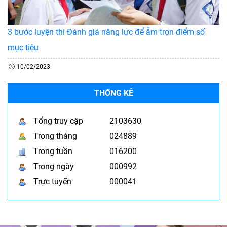
3 bước luyện thi Đánh giá năng lực để ẵm trọn điểm số
mục tiêu
10/02/2023
THỐNG KÊ
Tổng truy cập
2103630
Trong tháng
024889
Trong tuần
016200
Trong ngày
000992
Trực tuyến
000041