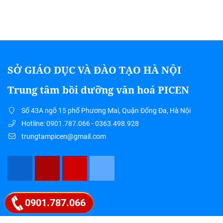
SỞ GIÁO DỤC VÀ ĐÀO TẠO HÀ NỘI
Trung tâm bồi dưỡng văn hoá PICEN
Số 43A ngõ 15 phố Phương Mai, Quận Đống Đa, Hà Nội
Hotline: 0901.787.066 - 0363.498.928
trungtampicen@gmail.com
Google map
0901.787.066