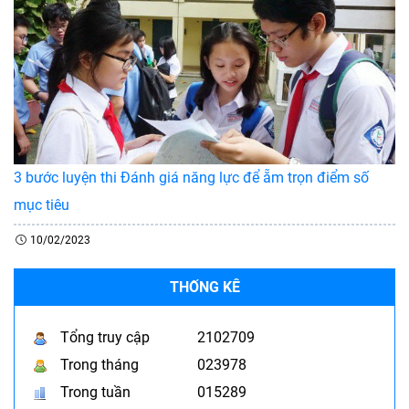
3 bước luyện thi Đánh giá năng lực để ẵm trọn điểm số
mục tiêu
10/02/2023
THỐNG KÊ
Tổng truy cập
2102709
Trong tháng
023978
Trong tuần
015289