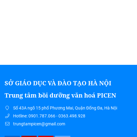
SỞ GIÁO DỤC VÀ ĐÀO TẠO HÀ NỘI
Trung tâm bồi dưỡng văn hoá PICEN
Số 43A ngõ 15 phố Phương Mai, Quận Đống Đa, Hà Nội
Hotline: 0901.787.066 - 0363.498.928
trungtampicen@gmail.com