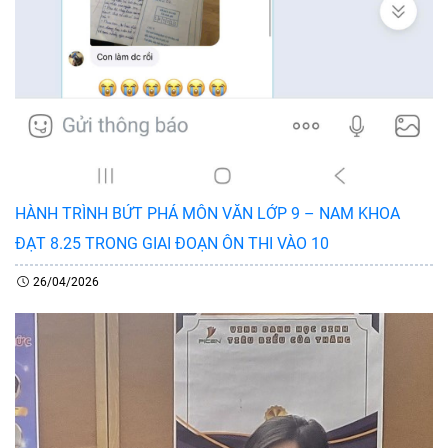
HÀNH TRÌNH BỨT PHÁ MÔN VĂN LỚP 9 – NAM KHOA
ĐẠT 8.25 TRONG GIAI ĐOẠN ÔN THI VÀO 10
26/04/2026