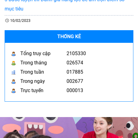
mục tiêu
10/02/2023
THỐNG KÊ
Tổng truy cập
2105330
Trong tháng
026574
Trong tuần
017885
Trong ngày
002677
Trực tuyến
000013