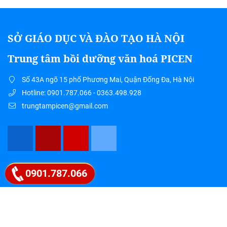
SỞ GIÁO DỤC VÀ ĐÀO TẠO HÀ NỘI
Trung tâm bồi dưỡng văn hoá PICEN
Số 43A ngõ 15 phố Phương Mai, Quận Đống Đa, Hà Nội
Hotline: 0901.787.066 - 0363.498.928
trungtampicen@gmail.com
Google map
0901.787.066