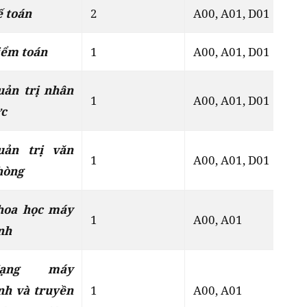
ế toán
2
A00, A01, D01
Đ
iểm toán
1
A00, A01, D01
Đ
uản trị nhân
1
A00, A01, D01
Đ
ực
uản trị văn
1
A00, A01, D01
Đ
hòng
hoa học máy
1
A00, A01
Đ
nh
ạng máy
nh và truyền
1
A00, A01
Đ