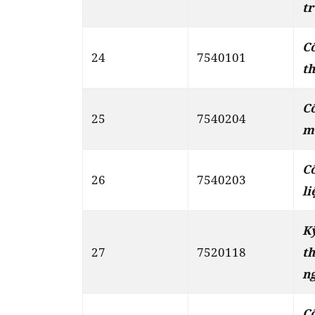
t
C
24
7540101
t
Cô
25
7540204
m
C
26
7540203
li
K
27
7520118
t
n
C