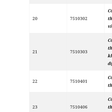
C
20
7510302
th
vi
C
t
21
7510303
k
đ
C
22
7510401
th
C
23
7510406
t