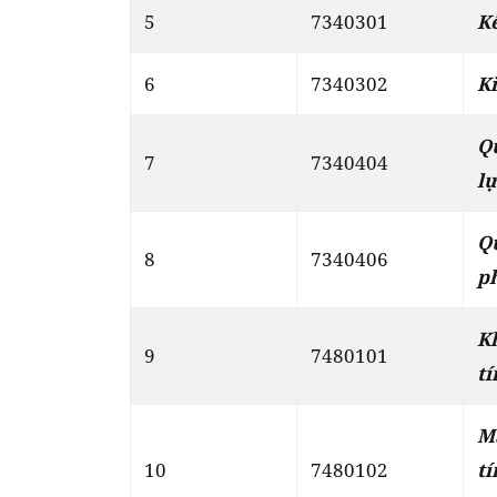
5
7340301
K
6
7340302
K
Q
7
7340404
l
Q
8
7340406
p
K
9
7480101
tí
M
10
7480102
tí