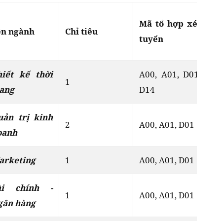
N
Mã tổ hợp xét
ên ngành
Chỉ tiêu
n
tuyển
Đ
hiết kế thời
A00, A01, D01,
1
Đ
rang
D14
uản trị kinh
2
A00, A01, D01
Đ
oanh
arketing
1
A00, A01, D01
Đ
ài chính -
1
A00, A01, D01
Đ
gân hàng