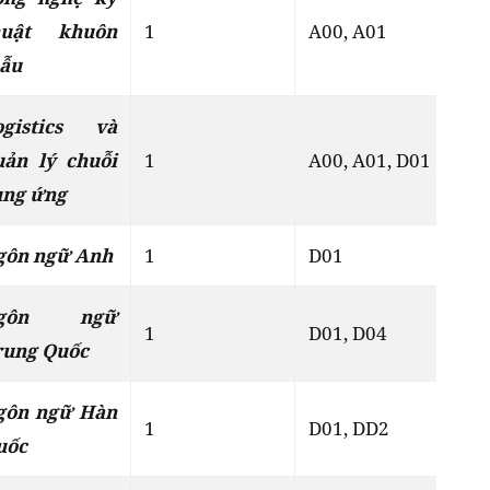
huật khuôn
1
A00, A01
Đ
ẫu
ogistics và
uản lý chuỗi
1
A00, A01, D01
Đ
ung ứng
gôn ngữ Anh
1
D01
Đ
gôn ngữ
1
D01, D04
Đ
rung Quốc
gôn ngữ Hàn
1
D01, DD2
Đ
uốc