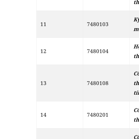
th
K
11
7480103
m
H
12
7480104
th
C
13
7480108
t
tí
C
14
7480201
th
C