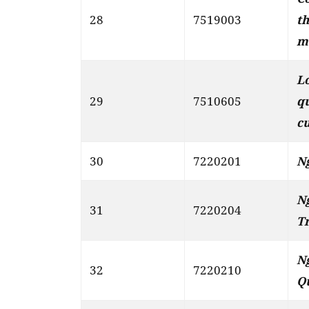
28
7519003
t
m
L
29
7510605
q
c
30
7220201
N
N
31
7220204
T
N
32
7220210
Q