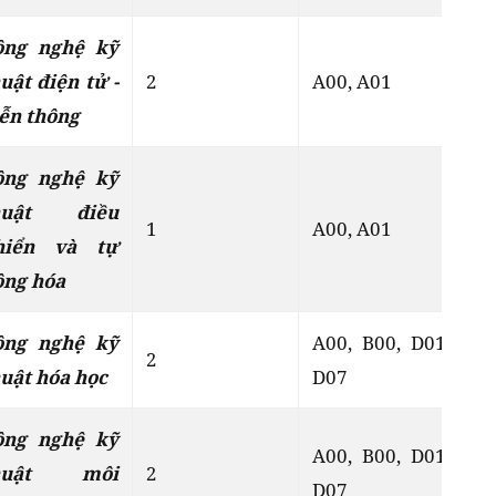
ông nghệ kỹ
uật điện tử -
2
A00, A01
Đ
ễn thông
ông nghệ kỹ
huật điều
1
A00, A01
Đ
hiển và tự
ộng hóa
ông nghệ kỹ
A00, B00, D01,
2
Đ
uật hóa học
D07
ông nghệ kỹ
A00, B00, D01,
huật môi
2
Đ
D07