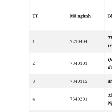
TT
Mã ngành
T
T
1
7210404
t
Q
2
7340101
d
3
7340115
M
T
4
7340201
N