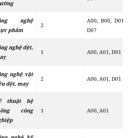
rường
ông nghệ
A00, B00, D01,
2
Đ
hực phẩm
D07
ng nghệ dệt,
1
A00, A01, D01
Đ
ay
ông nghệ vật
2
A00, A01, D01
Đ
ệu dệt, may
ỹ thuật hệ
hống công
1
A00, A01
Đ
ghiệp
ông nghệ kỹ