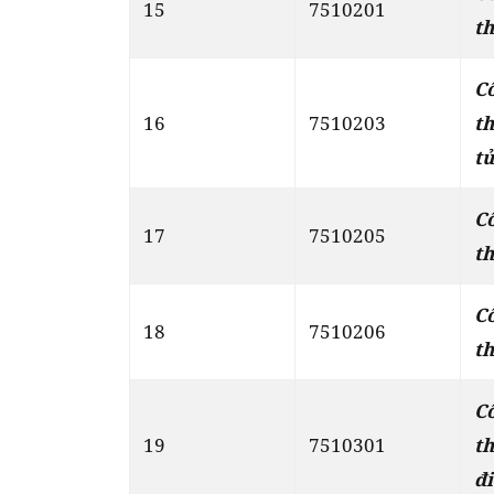
15
7510201
th
C
16
7510203
t
t
C
17
7510205
th
C
18
7510206
th
C
19
7510301
t
đi