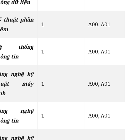
ông dữ liệu
ỹ thuật phần
1
A00, A01
Đ
ềm
ệ thống
1
A00, A01
Đ
ông tin
ông nghệ kỹ
huật máy
1
A00, A01
Đ
nh
ông nghệ
1
A00, A01
Đ
ông tin
ông nghệ kỹ