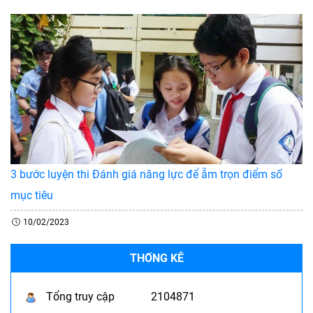
3 bước luyện thi Đánh giá năng lực để ẵm trọn điểm số
mục tiêu
10/02/2023
THỐNG KÊ
Tổng truy cập
2104871