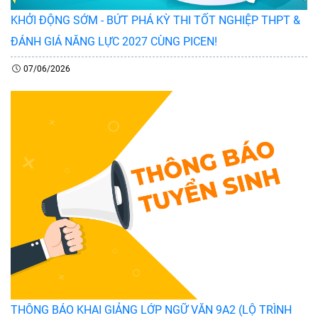
KHỞI ĐỘNG SỚM - BỨT PHÁ KỲ THI TỐT NGHIỆP THPT &
ĐÁNH GIÁ NĂNG LỰC 2027 CÙNG PICEN!
07/06/2026
THÔNG BÁO KHAI GIẢNG LỚP NGỮ VĂN 9A2 (LỘ TRÌNH