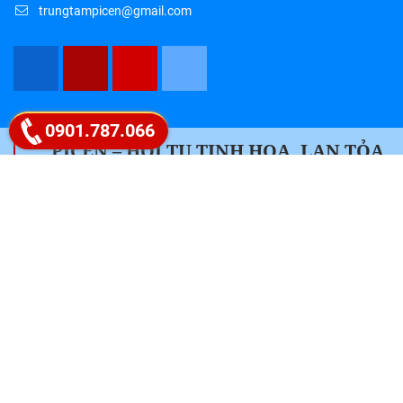
trungtampicen@gmail.com
Google map
0901.787.066
" PICEN – HỘI TỤ TINH HOA, LAN TỎA
TRI THỨC "
Liên hệ ngay 0901.787.066
Follow Fanpage